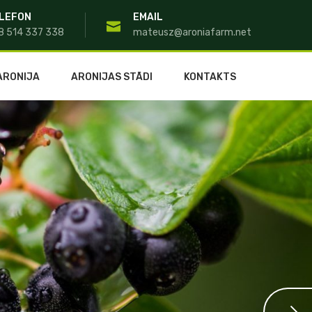
LEFON
EMAIL
8 514 337 338
mateusz@aroniafarm.net
ARONIJA
ARONIJAS STĀDI
KONTAKTS