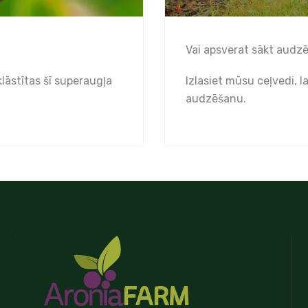
Vai apsverat sākt audzē
lāstītas šī superaugļa
Izlasiet mūsu ceļvedi, 
audzēšanu.