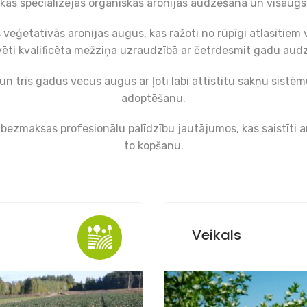
s specializējas organiskās aronijas audzēšanā un visaugst
veģetatīvās aronijas augus, kas ražoti no rūpīgi atlasītiem
vēti kvalificēta mežziņa uzraudzībā ar četrdesmit gadu aud
trīs gadus vecus augus ar ļoti labi attīstītu sakņu sistē
adoptēšanu.
ezmaksas profesionālu palīdzību jautājumos, kas saistīti ar
to kopšanu.
Veikals