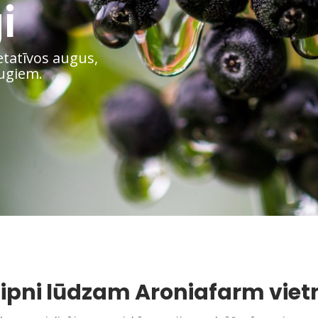
i
etatīvos augus,
augiem.
ipni lūdzam Aroniafarm viet