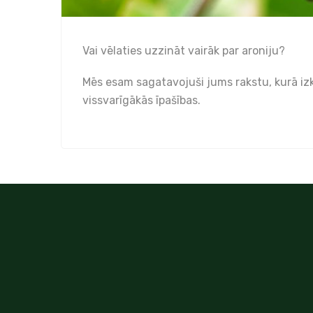
Vai vēlaties uzzināt vairāk par aroniju?
Mēs esam sagatavojuši jums rakstu, kurā izk
vissvarīgākās īpašības.