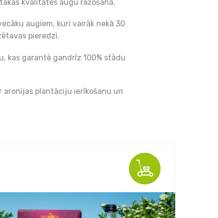
ākās kvalitātes augu ražošanā.
 vecāku augiem, kuri vairāk nekā 30
zētavas pieredzi.
mu, kas garantē gandrīz 100% stādu
 aronijas plantāciju ierīkošanu un