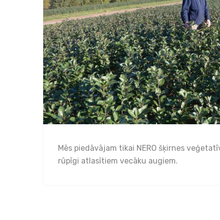
Mēs piedāvājam tikai NERO šķirnes veģetatīv
rūpīgi atlasītiem vecāku augiem.