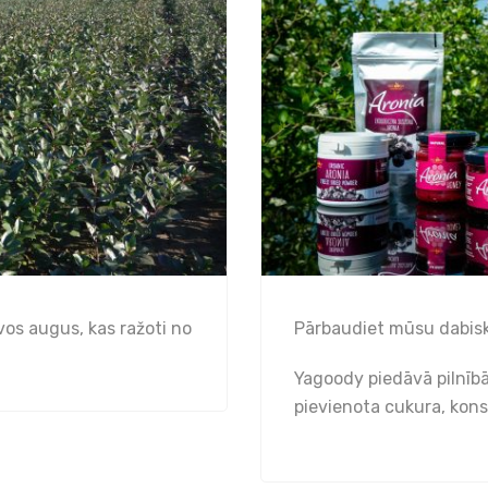
os augus, kas ražoti no
Pārbaudiet mūsu dabis
Yagoody piedāvā pilnīb
pievienota cukura, kon