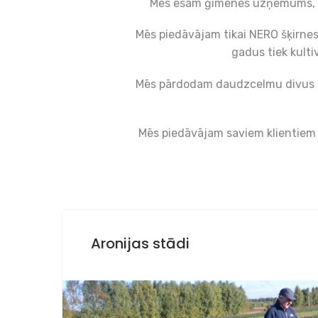
Mēs esam ģimenes uzņēmums, ka
Mēs piedāvājam tikai NERO šķirnes 
gadus tiek kulti
Mēs pārdodam daudzcelmu divus un 
Mēs piedāvājam saviem klientiem b
Aronijas stādi