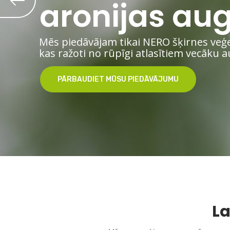
aronijas aug
Mēs piedāvājam tikai NERO šķirnes veģ
kas ražoti no rūpīgi atlasītiem vecāku 
PĀRBAUDIET MŪSU PIEDĀVĀJUMU
La