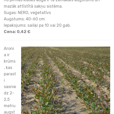
mazāk attīstītā sakņu sistēma.
Sugas: NERO, veģetatīvs
Augstums: 40-60 cm
Iepakojums: saišķi pa 10 vai 20 gab.
Cena: 0,42 €
Aroni
a ir
krūms
, kas
parast
i
sasnie
dz 2-
2,5
metru
augst