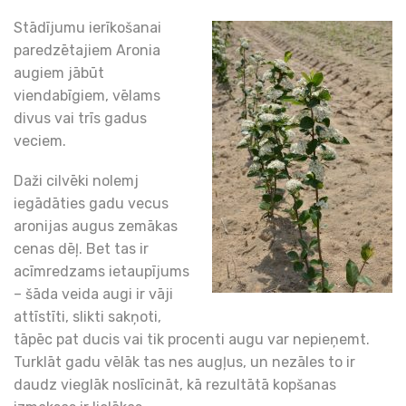
Stādījumu ierīkošanai
paredzētajiem Aronia
augiem jābūt
viendabīgiem, vēlams
divus vai trīs gadus
veciem.
Daži cilvēki nolemj
iegādāties gadu vecus
aronijas augus zemākas
cenas dēļ. Bet tas ir
acīmredzams ietaupījums
– šāda veida augi ir vāji
attīstīti, slikti sakņoti,
tāpēc pat ducis vai tik procenti augu var nepieņemt.
Turklāt gadu vēlāk tas nes augļus, un nezāles to ir
daudz vieglāk noslīcināt, kā rezultātā kopšanas