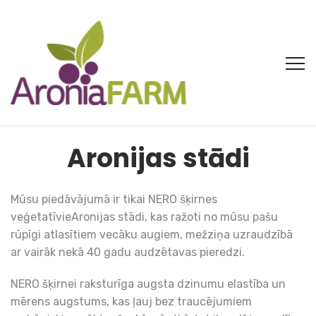
Aronijas stādi
Mūsu piedāvājumā ir tikai NERO šķirnes
veģetatīvieAronijas stādi, kas ražoti no mūsu pašu
rūpīgi atlasītiem vecāku augiem, mežziņa uzraudzībā
ar vairāk nekā 40 gadu audzētavas pieredzi.
NERO šķirnei raksturīga augsta dzinumu elastība un
mērens augstums, kas ļauj bez traucējumiem