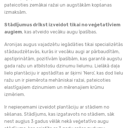
pateicoties zemākai ražai un augstākām kopšanas
izmaksām.
Stādījumus drīkst izveidot tikai no veģetatīviem
augiem
, kas atveido vecāku augu īpašības.
Aronijas augus vajadzētu iegādāties tikai specializētās
stādaudzētavās, kurās ir vecāku augi ar pārbaudītām,
apstiprinātām, pozitīvām īpašībām, kas garantē augstu
gada ražu un atbilstošu dzinumu lielumu. Lielākā daļa
lielo plantāciju ir apstādītas ar šķirni ‘Nero’, kas dod lielu
ražu un ir piemērota mehāniskai ražai, pateicoties
elastīgajiem dzinumiem un mērenajiem krūmu
izmēriem.
Ir nepieņemami izveidot plantāciju ar stādiem no
sēšanas. Stādījums, kas izgatavots no stādiem, sāk
nest augļus 3 gadus vēlāk nekā veģetatīvo augu