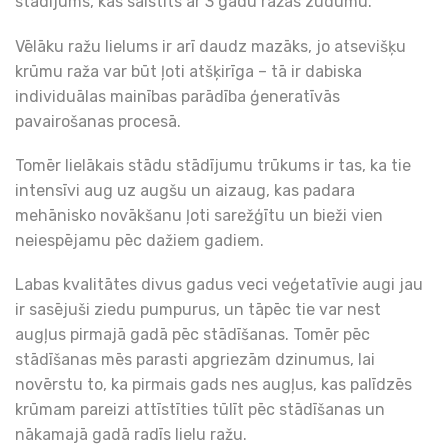
stādījums, kas saistīts ar 3 gadu ražas zudumu.
Vēlāku ražu lielums ir arī daudz mazāks, jo atsevišķu
krūmu raža var būt ļoti atšķirīga – tā ir dabiska
individuālas mainības parādība ģeneratīvās
pavairošanas procesā.
Tomēr lielākais stādu stādījumu trūkums ir tas, ka tie
intensīvi aug uz augšu un aizaug, kas padara
mehānisko novākšanu ļoti sarežģītu un bieži vien
neiespējamu pēc dažiem gadiem.
Labas kvalitātes divus gadus veci veģetatīvie augi jau
ir sasējuši ziedu pumpurus, un tāpēc tie var nest
augļus pirmajā gadā pēc stādīšanas. Tomēr pēc
stādīšanas mēs parasti apgriezām dzinumus, lai
novērstu to, ka pirmais gads nes augļus, kas palīdzēs
krūmam pareizi attīstīties tūlīt pēc stādīšanas un
nākamajā gadā radīs lielu ražu.