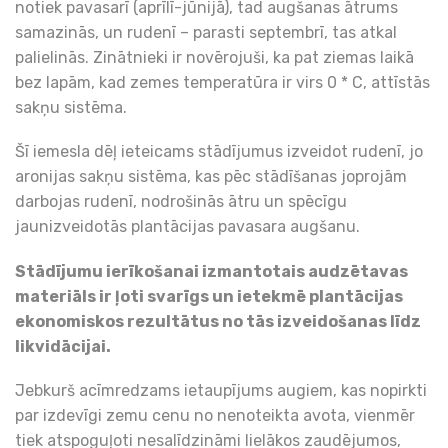
notiek pavasarī (aprīlī-jūnijā), tad augšanas ātrums
samazinās, un rudenī – parasti septembrī, tas atkal
palielinās. Zinātnieki ir novērojuši, ka pat ziemas laikā
bez lapām, kad zemes temperatūra ir virs 0 * C, attīstās
sakņu sistēma.
Šī iemesla dēļ ieteicams stādījumus izveidot rudenī, jo
aronijas sakņu sistēma, kas pēc stādīšanas joprojām
darbojas rudenī, nodrošinās ātru un spēcīgu
jaunizveidotās plantācijas pavasara augšanu.
Stādījumu ierīkošanai izmantotais audzētavas
materiāls ir ļoti svarīgs un ietekmē plantācijas
ekonomiskos rezultātus no tās izveidošanas līdz
likvidācijai.
Jebkurš acīmredzams ietaupījums augiem, kas nopirkti
par izdevīgi zemu cenu no nenoteikta avota, vienmēr
tiek atspoguļoti nesalīdzināmi lielākos zaudējumos,