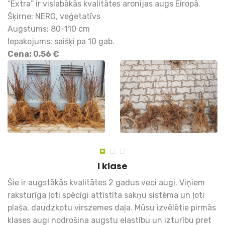
“Extra” ir vislabākās kvalitātes aronijas augs Eiropā.
Šķirne: NERO, veģetatīvs
Augstums: 80-110 cm
Iepakojums: saišķi pa 10 gab.
Cena: 0,56 €
I klase
Šie ir augstākās kvalitātes 2 gadus veci augi. Viņiem
raksturīga ļoti spēcīgi attīstīta sakņu sistēma un ļoti
plaša, daudzkotu virszemes daļa. Mūsu izvēlētie pirmās
klases augi nodrošina augstu elastību un izturību pret