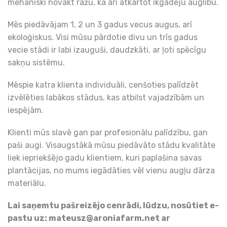
mehāniski novākt ražu, kā arī atkārtot ikgadēju auglību.
Mēs piedāvājam 1, 2 un 3 gadus vecus augus, arī
ekoloģiskus. Visi mūsu pārdotie divu un trīs gadus
vecie stādi ir labi izauguši, daudzkāti, ar ļoti spēcīgu
sakņu sistēmu.
Mēspie katra klienta individuāli, cenšoties palīdzēt
izvēlēties labākos stādus, kas atbilst vajadzībām un
iespējām.
Klienti mūs slavē gan par profesionālu palīdzību, gan
paši augi. Visaugstākā mūsu piedāvāto stādu kvalitāte
liek iepriekšējo gadu klientiem, kuri paplašina savas
plantācijas, no mums iegādāties vēl vienu augļu dārza
materiālu.
Lai saņemtu pašreizējo cenrādi, lūdzu, nosūtiet e-
pastu uz:
mateusz@aroniafarm.net
ar