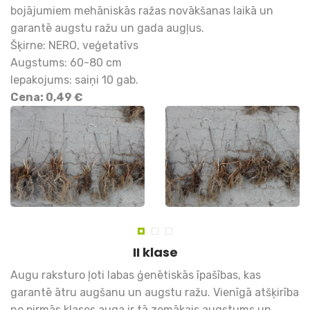
bojājumiem mehāniskās ražas novākšanas laikā un
garantē augstu ražu un gada augļus.
Šķirne: NERO, veģetatīvs
Augstums: 60-80 cm
Iepakojums: saiņi 10 gab.
Cena: 0,49 €
II klase
Augu raksturo ļoti labas ģenētiskās īpašības, kas
garantē ātru augšanu un augstu ražu. Vienīgā atšķirība
no pirmās klases auga ir tā zemākais augstums un