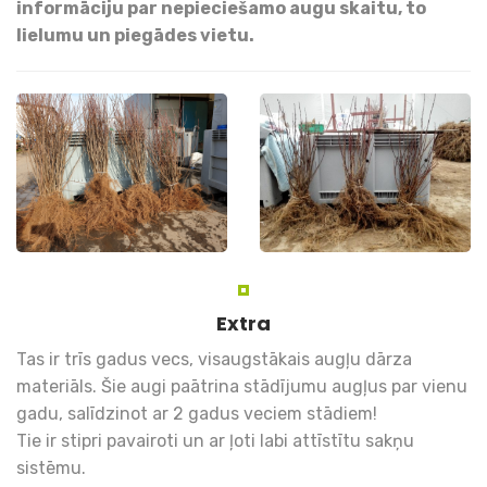
informāciju par nepieciešamo augu skaitu, to
lielumu un piegādes vietu.
Extra
Tas ir trīs gadus vecs, visaugstākais augļu dārza
materiāls. Šie augi paātrina stādījumu augļus par vienu
gadu, salīdzinot ar 2 gadus veciem stādiem!
Tie ir stipri pavairoti un ar ļoti labi attīstītu sakņu
sistēmu.