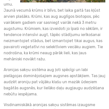
umu.
Jaunā vecumā krūms ir blīvs, bet laika gaitā tas kļūst
arvien plašāks. Krūmi, kas aug auglīgos biotopos, pēc
vairākiem gadiem var sasniegt vairāk nekā 3 metru
augstumu. Krūmiem, kas izveidoti jo īpaši no sēklām, ir
tendence intensīvi augt, tāpēc stādījumu ierīkošanai
neizmantojiet stādus, bet izmantojiet tikai augus, kas
pavairoti veģetatīvi no selektīviem vecāku augiem. Tie
nodrošina, ka krūmi neaug pārāk lieli, kas ļaus
mehāniski novākt ražu.
Aronijas sakņu sistēma aug ļoti spēcīgi un labi
pielāgojas dominējošajiem augsnes apstākļiem. Tas ļauj
audzēt aroniju pat vājāku klašu un mazāk ūdeņiem
bagātās augsnēs, kur lielāko daļu augļaugu audzēšana
nebūtu iespējama.
Visdinamiskākā aronijas sakņu sistēmas izaugsme