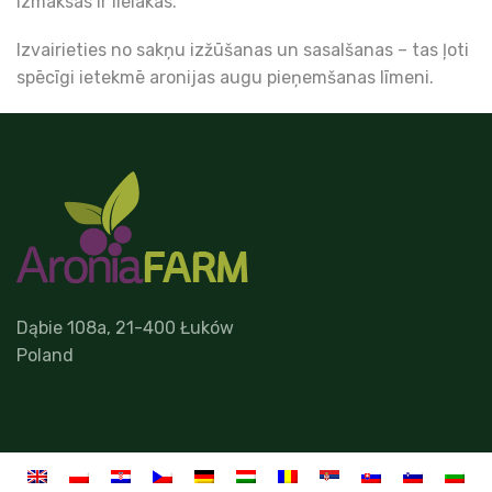
izmaksas ir lielākas.
Izvairieties no sakņu izžūšanas un sasalšanas – tas ļoti
spēcīgi ietekmē aronijas augu pieņemšanas līmeni.
Dąbie 108a, 21-400 Łuków
Poland