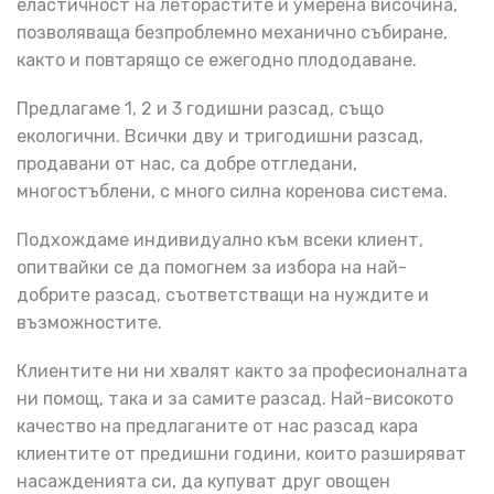
еластичност на леторастите и умерена височина,
позволяваща безпроблемно механично събиране,
както и повтарящо се ежегодно плододаване.
Предлагаме 1, 2 и 3 годишни разсад, също
екологични. Всички дву и тригодишни разсад,
продавани от нас, са добре отгледани,
многостъблени, с много силна коренова система.
Подхождаме индивидуално към всеки клиент,
опитвайки се да помогнем за избора на най-
добрите разсад, съответстващи на нуждите и
възможностите.
Клиентите ни ни хвалят както за професионалната
ни помощ, така и за самите разсад. Най-високото
качество на предлаганите от нас разсад кара
клиентите от предишни години, които разширяват
насажденията си, да купуват друг овощен