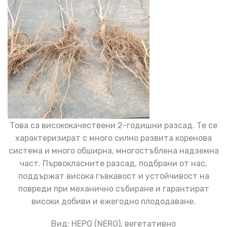
Това са висококачествени 2-годишни разсад. Те се
характеризират с много силно развита коренова
система и много обширна, многостъблена надземна
част. Първокласните разсад, подбрани от нас,
поддържат висока гъвкавост и устойчивост на
повреди при механично събиране и гарантират
високи добиви и ежегодно плододаване.
Вид: НЕРО (NERO), вегетативно