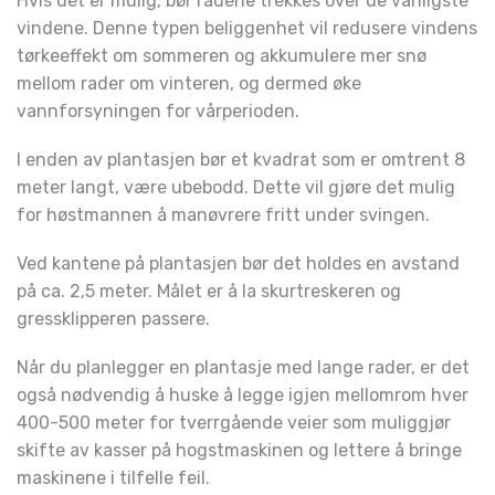
Hvis det er mulig, bør radene trekkes over de vanligste
vindene. Denne typen beliggenhet vil redusere vindens
tørkeeffekt om sommeren og akkumulere mer snø
mellom rader om vinteren, og dermed øke
vannforsyningen for vårperioden.
I enden av plantasjen bør et kvadrat som er omtrent 8
meter langt, være ubebodd. Dette vil gjøre det mulig
for høstmannen å manøvrere fritt under svingen.
Ved kantene på plantasjen bør det holdes en avstand
på ca. 2,5 meter. Målet er å la skurtreskeren og
gressklipperen passere.
Når du planlegger en plantasje med lange rader, er det
også nødvendig å huske å legge igjen mellomrom hver
400-500 meter for tverrgående veier som muliggjør
skifte av kasser på hogstmaskinen og lettere å bringe
maskinene i tilfelle feil.