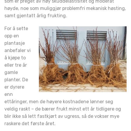
som er preget av høy skuddelastisitet og moderat
høyde, noe som muliggjør problemfri mekanisk høsting,
samt gjentatt årlig frukting.
For å sette
opp en
plantasje
anbefaler vi
å kjøpe to
eller tre år
gamle
planter. De
er dyrere
enn
ettåringer, men de høyere kostnadene lønner seg
veldig raskt – de bærer frukt minst ett år tidligere og
blir ikke så lett fastkjørt av ugress, så de vokser mye
raskere det første året.