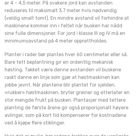
er 4 – 4,5 meter. På svakere jord kan avstanden
reduseres til maksimalt 3,7 meter hvis nødvendig
(veldig smalt tomt). En mindre avstand vil forhindre at
maskinene kommer inn i feltet når busken har nådd
sine fulle dimensjoner. For jord i klasse III og IV må en
minimumsavstand på 4 meter opprettholdes.
Planter i rader bør plantes hver 60 centimeter eller så.
Bare tett beplantning gir en ordentlig mekanisk
høsting. Takket være denne avstanden vil buskene
raskt danne en linje som gjør at høstmaskinen kan
jobbe jevnt. Når plantene blir plantet for sjelden,
«rukker» høstmaskinen, bryter greiner og etterlater en
stor mengde frukt på busken. Plantasjer med tettere
planting de første årene gir også proporsjonalt høyere
avlinger, som på kort tid kompenserer for kostnadene
ved å kjøpe flere stiklinger.