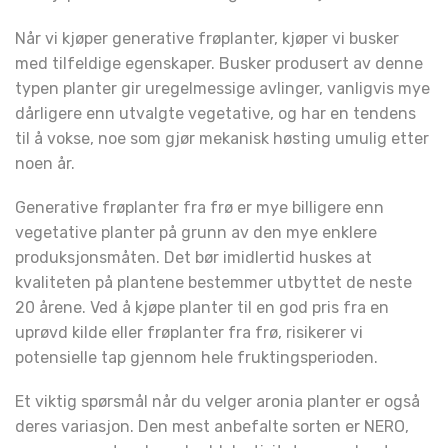
Når vi kjøper generative frøplanter, kjøper vi busker
med tilfeldige egenskaper. Busker produsert av denne
typen planter gir uregelmessige avlinger, vanligvis mye
dårligere enn utvalgte vegetative, og har en tendens
til å vokse, noe som gjør mekanisk høsting umulig etter
noen år.
Generative frøplanter fra frø er mye billigere enn
vegetative planter på grunn av den mye enklere
produksjonsmåten. Det bør imidlertid huskes at
kvaliteten på plantene bestemmer utbyttet de neste
20 årene. Ved å kjøpe planter til en god pris fra en
uprøvd kilde eller frøplanter fra frø, risikerer vi
potensielle tap gjennom hele fruktingsperioden.
Et viktig spørsmål når du velger aronia planter er også
deres variasjon. Den mest anbefalte sorten er NERO,