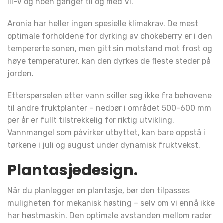
III-V og noen ganger til og med VI.
Aronia har heller ingen spesielle klimakrav. De mest
optimale forholdene for dyrking av chokeberry er i den
tempererte sonen, men gitt sin motstand mot frost og
høye temperaturer, kan den dyrkes de fleste steder på
jorden.
Etterspørselen etter vann skiller seg ikke fra behovene
til andre fruktplanter – nedbør i området 500-600 mm
per år er fullt tilstrekkelig for riktig utvikling.
Vannmangel som påvirker utbyttet, kan bare oppstå i
tørkene i juli og august under dynamisk fruktvekst.
Plantasjedesign.
Når du planlegger en plantasje, bør den tilpasses
muligheten for mekanisk høsting – selv om vi ennå ikke
har høstmaskin. Den optimale avstanden mellom rader