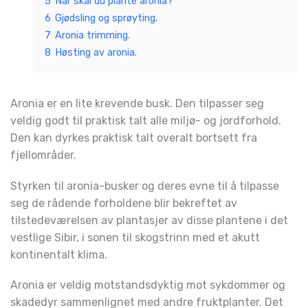
5
Når skal du plante aronia?
6
Gjødsling og sprøyting.
7
Aronia trimming.
8
Høsting av aronia.
Aronia er en lite krevende busk. Den tilpasser seg
veldig godt til praktisk talt alle miljø- og jordforhold.
Den kan dyrkes praktisk talt overalt bortsett fra
fjellområder.
Styrken til aronia-busker og deres evne til å tilpasse
seg de rådende forholdene blir bekreftet av
tilstedeværelsen av plantasjer av disse plantene i det
vestlige Sibir, i sonen til skogstrinn med et akutt
kontinentalt klima.
Aronia er veldig motstandsdyktig mot sykdommer og
skadedyr sammenlignet med andre fruktplanter. Det