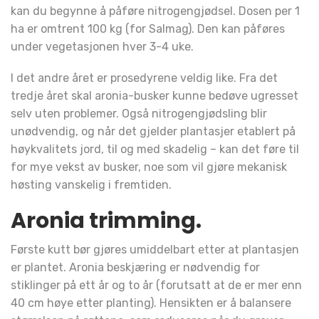
kan du begynne å påføre nitrogengjødsel. Dosen per 1
ha er omtrent 100 kg (for Salmag). Den kan påføres
under vegetasjonen hver 3-4 uke.
I det andre året er prosedyrene veldig like. Fra det
tredje året skal aronia-busker kunne bedøve ugresset
selv uten problemer. Også nitrogengjødsling blir
unødvendig, og når det gjelder plantasjer etablert på
høykvalitets jord, til og med skadelig – kan det føre til
for mye vekst av busker, noe som vil gjøre mekanisk
høsting vanskelig i fremtiden.
Aronia trimming.
Første kutt bør gjøres umiddelbart etter at plantasjen
er plantet. Aronia beskjæring er nødvendig for
stiklinger på ett år og to år (forutsatt at de er mer enn
40 cm høye etter planting). Hensikten er å balansere