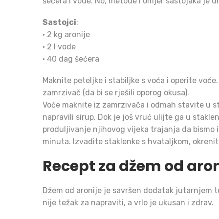
šećera i vode. No, metode i omjer sastojaka je d
Sastojci
:
• 2 kg aronije
• 2 l vode
• 40 dag šećera
Maknite peteljke i stabiljke s voća i operite voće
zamrzivač (da bi se rješili oporog okusa).
Voće maknite iz zamrzivača i odmah stavite u st
napravili sirup. Dok je još vruć ulijte ga u stak
produljivanje njihovog vijeka trajanja da bismo i
minuta. Izvadite staklenke s hvataljkom, okrenit
Recept za džem od aron
Džem od aronije je savršen dodatak jutarnjem t
nije težak za napraviti, a vrlo je ukusan i zdrav.