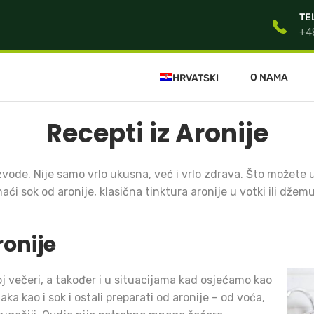
TE
+4
O NAMA
HRVATSKI
Recepti iz Aronije
vode. Nije samo vrlo ukusna, već i vrlo zdrava. Što možete uč
i sok od aronije, klasična tinktura aronije u votki ili džemu
onije
 večeri, a također i u situacijama kad osjećamo kao
ka kao i sok i ostali preparati od aronije – od voća,