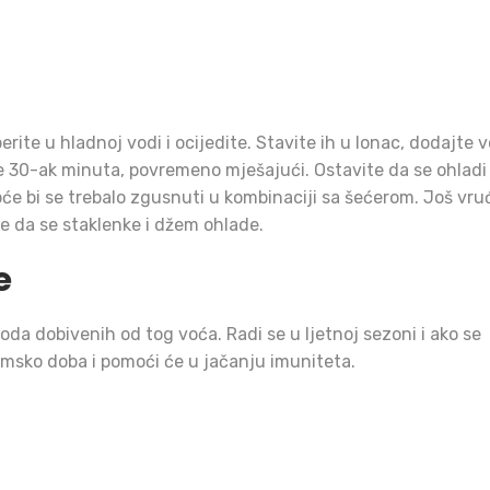
sperite u hladnoj vodi i ocijedite. Stavite ih u lonac, dodajte 
e 30-ak minuta, povremeno mješajući. Ostavite da se ohladi
oće bi se trebalo zgusnuti u kombinaciji sa šećerom. Još vru
te da se staklenke i džem ohlade.
e
oda dobivenih od tog voća. Radi se u ljetnoj sezoni i ako se
u zimsko doba i pomoći će u jačanju imuniteta.