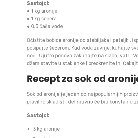
Sastojci:
● 1 kg aronije
● 1 kg šećera
● 0.5 čaše vode
Očistite bobice aronije od stabiljaka i peteljki, i
posipajte šećerom. Kad voda zavrije, kuhajte sv
noći. Ujutro ponovo zakuhajte na slaboj vatri. V
džem stavite u staklenke i preokrenite ih. Čekaj
Recept za sok od aronij
Sok od aronije je jedan od najpopularnijih proizv
pravilno skladišti, definitivno će biti koristan 
Sastojci:
3 kg aronije