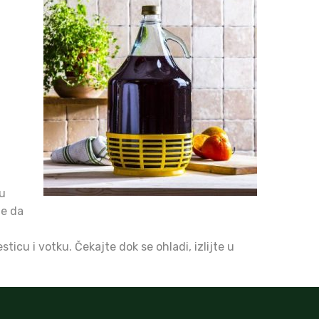
ru
te da
ticu i votku. Čekajte dok se ohladi, izlijte u