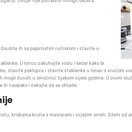
rugačiji. Ovdje nije potrebno mnogo šećera.
. Osušite ih sa papirnatim ručnikom i stavite u
aklenke. U loncu zakuhajte vodu i šećer kako bi
lenke, stavite poklopce i stavite staklenke u lonac s vrućom v
h mogli čuvati u smočnici tijekom cijele godine. U ovom sluč
e ih naopako i čekajte da se ohlade.
ije
ostu, kriškama kruha s maslacem i svježim sirom. Džem od a