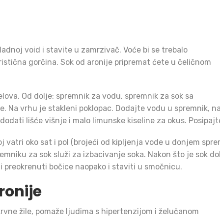
hladnoj void i stavite u zamrzivač. Voće bi se trebalo
ristična gorčina. Sok od aronije pripremat ćete u čeličnom
ijelova. Od dolje: spremnik za vodu, spremnik za sok sa
će. Na vrhu je stakleni poklopac. Dodajte vodu u spremnik, na
ati lišće višnje i malo limunske kiseline za okus. Posipajte
 vatri oko sat i pol (brojeći od kipljenja vode u donjem spre
emniku za sok služi za izbacivanje soka. Nakon što je sok dob
li preokrenuti bočice naopako i staviti u smočnicu.
ronije
 krvne žile, pomaže ljudima s hipertenzijom i želučanom