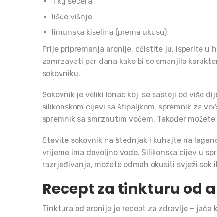
1 kg šećera
lišće višnje
limunska kiselina (prema ukusu)
Prije pripremanja aronije, očistite ju, isperite u 
zamrzavati par dana kako bi se smanjila karakte
sokovniku.
Sokovnik je veliki lonac koji se sastoji od više d
silikonskom cijevi sa štipaljkom, spremnik za vo
spremnik sa smrznutim voćem. Također možete dod
Stavite sokovnik na štednjak i kuhajte na laganoj
vrijeme ima dovoljno vode. Silikonska cijev u spr
razrjeđivanja, možete odmah okusiti svježi sok i
Recept za tinkturu od a
Tinktura od aronije je recept za zdravlje – jača