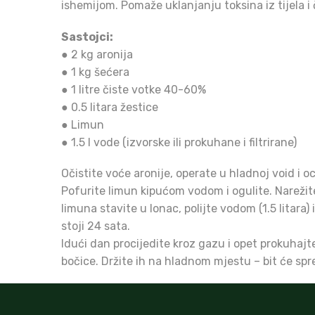
ishemijom. Pomaže uklanjanju toksina iz tijela i 
Sastojci:
● 2 kg aronija
● 1 kg šećera
● 1 litre čiste votke 40-60%
● 0.5 litara žestice
● Limun
● 1.5 l vode (izvorske ili prokuhane i filtrirane)
Očistite voće aronije, operate u hladnoj void i oc
Pofurite limun kipućom vodom i ogulite. Narežite 
limuna stavite u lonac, polijte vodom (1.5 litara)
stoji 24 sata.
Idući dan procijedite kroz gazu i opet prokuhajte
bočice. Držite ih na hladnom mjestu – bit će sp