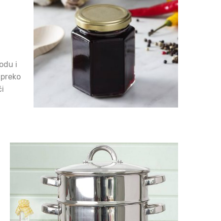
vodu i
 preko
ći