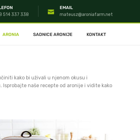
LEFON
EMAIL
8 514 337 338
mateusz@aroniafarm.net
ARONIA
SADNICE ARONIJE
KONTAKT
initi kako bi uživali u njenom okusu i
. Isprobajte naše recepte od aronije i vidite kako