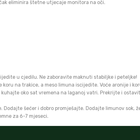
čak eliminira štetne utjecaje monitora na oči.
ijedite u cjedilu. Ne zaboravite maknuti stabiljke i peteljke!
koru na trakice, a meso limuna iscijedite. Voće aronije i ko
 i kuhajte oko sat vremena na laganoj vatri. Prekrijte i ostavi
. Dodajte šećer i dobro promješajte. Dodajte limunov sok, žes
remne za 6-7 mjeseci.