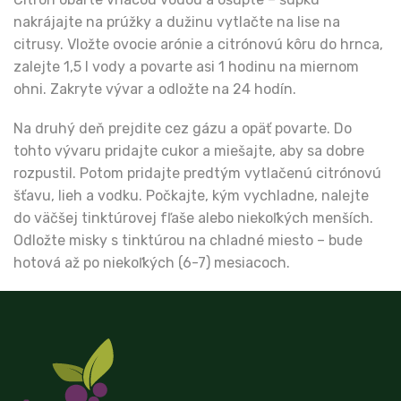
nakrájajte na prúžky a dužinu vytlačte na lise na
citrusy. Vložte ovocie arónie a citrónovú kôru do hrnca,
zalejte 1,5 l vody a povarte asi 1 hodinu na miernom
ohni. Zakryte vývar a odložte na 24 hodín.
Na druhý deň prejdite cez gázu a opäť povarte. Do
tohto vývaru pridajte cukor a miešajte, aby sa dobre
rozpustil. Potom pridajte predtým vytlačenú citrónovú
šťavu, lieh a vodku. Počkajte, kým vychladne, nalejte
do väčšej tinktúrovej fľaše alebo niekoľkých menších.
Odložte misky s tinktúrou na chladné miesto – bude
hotová až po niekoľkých (6-7) mesiacoch.