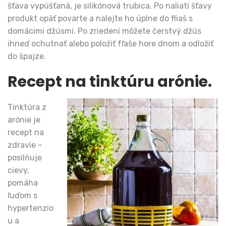
šťava vypúšťaná, je silikónová trubica. Po naliatí šťavy
produkt opäť povarte a nalejte ho úplne do fliaš s
domácimi džúsmi. Po zriedení môžete čerstvý džús
ihneď ochutnať alebo položiť fľaše hore dnom a odložiť
do špajze.
Recept na tinktúru arónie.
Tinktúra z
arónie je
recept na
zdravie –
posilňuje
cievy,
pomáha
ľuďom s
hypertenzio
u a