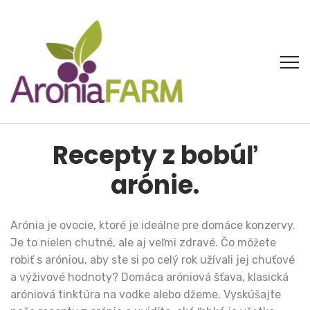
Recepty z bobúľ
arónie.
Arónia je ovocie, ktoré je ideálne pre domáce konzervy.
Je to nielen chutné, ale aj veľmi zdravé. Čo môžete
robiť s aróniou, aby ste si po celý rok užívali jej chuťové
a výživové hodnoty? Domáca aróniová šťava, klasická
aróniová tinktúra na vodke alebo džeme. Vyskúšajte