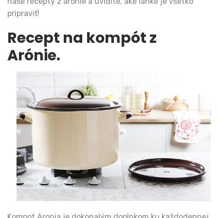
naše recepty z arónie a uvidíte, aké ľahké je všetko
pripraviť!
Recept na kompót z
Arónie.
Kompot Aronia je dokonalým doplnkom ku každodennej