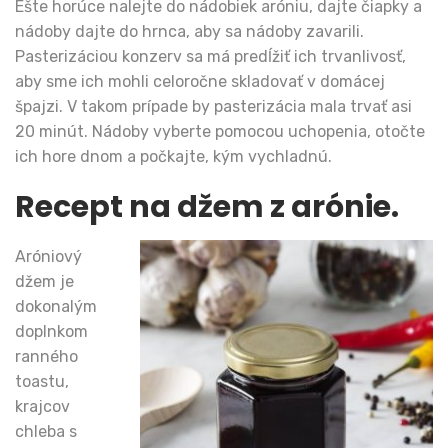
Ešte horúce nalejte do nádobiek aróniu, dajte čiapky a
nádoby dajte do hrnca, aby sa nádoby zavarili.
Pasterizáciou konzerv sa má predĺžiť ich trvanlivosť,
aby sme ich mohli celoročne skladovať v domácej
špajzi. V takom prípade by pasterizácia mala trvať asi
20 minút. Nádoby vyberte pomocou uchopenia, otočte
ich hore dnom a počkajte, kým vychladnú.
Recept na džem z arónie.
Aróniový
džem je
dokonalým
doplnkom
ranného
toastu,
krajcov
chleba s