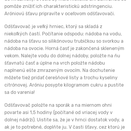
pomôže znížiť ich charakteristickú adstringenciu.
Aróniovú šťavu pripravíte v oceľovom odšťavovači.
Odšťavovač je veľký hrniec, ktorý sa skladá z
niekoľkých častí. Počítanie odspodu: nádoba na vodu,
nádoba na šťavu so silikónovou trubičkou so svorkou a
nádoba na ovocie. Horná časť je zakončená skleneným
vekom. Nalejte vodu do dolnej nádoby, položte na ňu
šťavnatú časť a úplne na vrch položte nádobu
naplnenú ešte zmrazeným ovocím. Na dochutenie
môžete tiež pridať čerešňové listy a trochu kyseliny
citrónovej. Aróniu posypte kilogramom cukru a pustite
sa do varenia!
Odšťavovač položte na sporák a na miernom ohni
povarte asi 1,5 hodiny (počítané od vriacej vody v
dolnej nádrži). Uistite sa, že je v hrnci dostatok vody, a
ak je to potrebné, doplňte ju. V časti šťavy, cez ktorú je