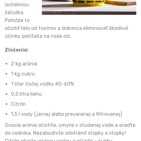
ischémiou
žalúdka.
Pomôže to
očistiť telo od toxínov a dokonca eliminovať škodlivé
účinky počítača na naše oči.
Zloženie:
2 kg arónie
1 kg cukru
1 liter čistej vodky 40-60%
0,5 litra liehu
Citrón
1,5 l vody (jarnej alebo prevarenej a filtrovanej)
Ovocie arónie očistite, umyte v studenej vode a sceďte
do cedníka. Nezabudnite odstrániť stopky a stopky!
Citrón obarte vriacou vodou a ošúpte – šupku