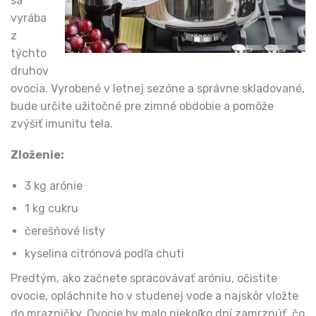
sa
vyrába
z
týchto
druhov
ovocia. Vyrobené v letnej sezóne a správne skladované,
bude určite užitočné pre zimné obdobie a pomôže
zvýšiť imunitu tela.
Zloženie:
3 kg arónie
1 kg cukru
čerešňové listy
kyselina citrónová podľa chuti
Predtým, ako začnete spracovávať aróniu, očistite
ovocie, opláchnite ho v studenej vode a najskôr vložte
do mrazničky. Ovocie by malo niekoľko dní zamrznúť, čo