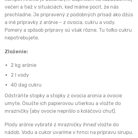
večeri a tiež v situáciách, keď máme pocit, že nás
prechladne. Je pripravený z podobných prísad ako džús
a iné prípravky z arónie – z ovocia, cukru a vody.
Pomery a spôsob prípravy sú však rôzne. Tu toľko cukru
nepotrebujete.
Zloženie:
2 kg arónie
2 l vody
40 dag cukru
Odstráňte stopky a stopky z ovocia aronia a ovocie
umyte. Osušte ich papierovou utierkou a vložte do
mrazničky (aby ovocie neprišlo o koláčovú chuť).
Plody arónie vybraté z mrazničky ihneď vložte do
nádob. Vodu a cukor uvaríme v hrnci na prípravu sirupu.