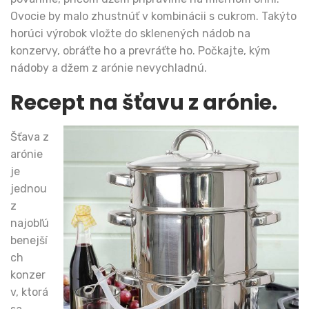
Ovocie by malo zhustnúť v kombinácii s cukrom. Takýto
horúci výrobok vložte do sklenených nádob na
konzervy, obráťte ho a prevráťte ho. Počkajte, kým
nádoby a džem z arónie nevychladnú.
Recept na šťavu z arónie.
Šťava z
arónie
je
jednou
z
najobľú
benejší
ch
konzer
v, ktorá