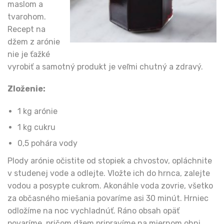
maslom a
tvarohom.
Recept na
džem z arónie
nie je ťažké
vyrobiť a samotný produkt je veľmi chutný a zdravý.
Zloženie:
1 kg arónie
1 kg cukru
0,5 pohára vody
Plody arónie očistite od stopiek a chvostov, opláchnite
v studenej vode a odlejte. Vložte ich do hrnca, zalejte
vodou a posypte cukrom. Akonáhle voda zovrie, všetko
za občasného miešania povaríme asi 30 minút. Hrniec
odložíme na noc vychladnúť. Ráno obsah opäť
povaríme, pričom džem pripravíme na miernom ohni.