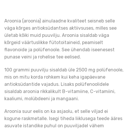
Aroonia (aroonia) ainulaadne kvaliteet seisneb selle
väga kõrges antioksüdantses aktiivsuses, milles see
ületab kõiki muid puuvilju. Aroonia sisaldab väga
kõrgeid väärtuslikke fütotoitaineid, peamiselt
flavonoide ja polüfenoole. See ühendab iseenesest
punase veini ja rohelise tee eelised.
100 grammi puuvilju sisaldab üle 2500 mg polüfenoole,
mis on mitu korda rohkem kui keha igapäevane
antioksüdantide vajadus. Lisaks polüfenoolidele
sisaldab aroonia rikkalikult B-vitamiine, C-vitamiini,
kaaliumi, molübdeeni ja mangaani.
Aroonia suur eelis on ka asjaolu, et selle viljad ei
kogune raskmetalle. Isegi tiheda liiklusega teede ääres
asuvate istandike puhul on puuviljadel vähem