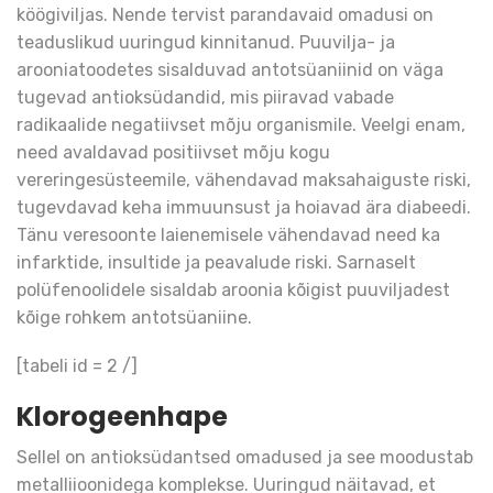
köögiviljas. Nende tervist parandavaid omadusi on
teaduslikud uuringud kinnitanud. Puuvilja- ja
arooniatoodetes sisalduvad antotsüaniinid on väga
tugevad antioksüdandid, mis piiravad vabade
radikaalide negatiivset mõju organismile. Veelgi enam,
need avaldavad positiivset mõju kogu
vereringesüsteemile, vähendavad maksahaiguste riski,
tugevdavad keha immuunsust ja hoiavad ära diabeedi.
Tänu veresoonte laienemisele vähendavad need ka
infarktide, insultide ja peavalude riski. Sarnaselt
polüfenoolidele sisaldab aroonia kõigist puuviljadest
kõige rohkem antotsüaniine.
[tabeli id ​​= 2 /]
Klorogeenhape
Sellel on antioksüdantsed omadused ja see moodustab
metalliioonidega komplekse. Uuringud näitavad, et