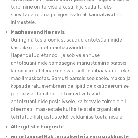
tarbimine on tervisele kasulik ja seda tuleks
soovitada reuma ja liigesevalu all kannatavatele
inimestele.
Maohaavandite ravis
Uuring näitas arooniast saadud antotsüaniinide
kasulikku toimet maohaavanditele.
Hapendatud etanooli ja sobiva annuse
antotsüaniinide samaaegne manustamine pärssis
katseloomadel märkimisväärselt maohaavandi teket
mao limaskestas. Samuti pärssis see soole, maksa ja
kopsude rakumembraanide lipiidide oksüdeerumise
protsesse. Täheldatud toimed viitavad
antotsüaniinide positiivsele, kaitsevale toimele nii
otse mao limaskestale kui ka teistele organitele
tekitatud kahjustuste kõrvaldamise toetamisele.
Allergiliste haiguste
ennetamisel Bakteriaalsete ja viirusnakkuste