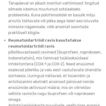
Tänapäeval on pikast monitori vahtimisest tingitud
silmade väsimus muutunud sotsiaalseks
probleemiks. Kuna polüfenoolidel on kasulik mõju
arvutis töötavate või pikka aega teleri ees istuvate
inimeste nägemisele, võib arooniat soovitada
praktiliselt kõigile.
Reumatoidartriidi ravis kasutatakse
reumatoidartriidi ravis
põletikuvastaseid ravimeid (ibuprofeen, naprokseen,
indometatsiin), mis toimivad tsüklooksüdaasi
inhibiitoritena (COX-1 ja COX-2). Need ensüümid
osalevad põletiku ja valu eest vastutavate ühendite
sünteesis. Uuringud näitavad, et tsüanidiin ja
antotsüaniini ekstrakt arooniast pärsivad nende
ensüümide aktiivsust määral, mis on võrreldav
selliste ravimite nagu ibuprofeen või naprokseen
omaga.
Antotsüaniinirikaste puuviljade, sealhulgas aroonia