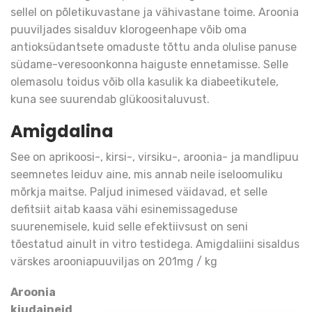
sellel on põletikuvastane ja vähivastane toime. Aroonia
puuviljades sisalduv klorogeenhape võib oma
antioksüdantsete omaduste tõttu anda olulise panuse
südame-veresoonkonna haiguste ennetamisse. Selle
olemasolu toidus võib olla kasulik ka diabeetikutele,
kuna see suurendab glükoositaluvust.
Amigdalina
See on aprikoosi-, kirsi-, virsiku-, aroonia- ja mandlipuu
seemnetes leiduv aine, mis annab neile iseloomuliku
mõrkja maitse. Paljud inimesed väidavad, et selle
defitsiit aitab kaasa vähi esinemissageduse
suurenemisele, kuid selle efektiivsust on seni
tõestatud ainult in vitro testidega. Amigdaliini sisaldus
värskes arooniapuuviljas on 201mg / kg
Aroonia
kiudaineid