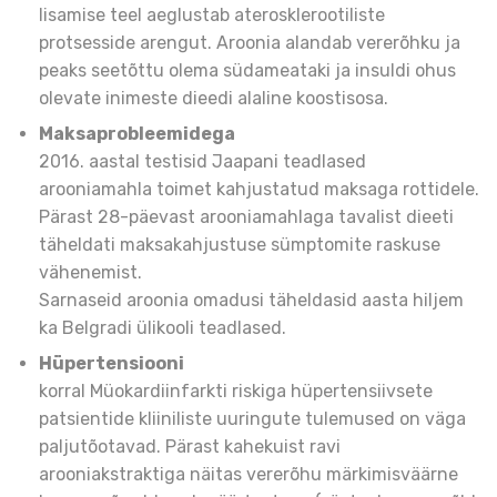
lisamise teel aeglustab aterosklerootiliste
protsesside arengut. Aroonia alandab vererõhku ja
peaks seetõttu olema südameataki ja insuldi ohus
olevate inimeste dieedi alaline koostisosa.
Maksaprobleemidega
2016. aastal testisid Jaapani teadlased
arooniamahla toimet kahjustatud maksaga rottidele.
Pärast 28-päevast arooniamahlaga tavalist dieeti
täheldati maksakahjustuse sümptomite raskuse
vähenemist.
Sarnaseid aroonia omadusi täheldasid aasta hiljem
ka Belgradi ülikooli teadlased.
Hüpertensiooni
korral Müokardiinfarkti riskiga hüpertensiivsete
patsientide kliiniliste uuringute tulemused on väga
paljutõotavad. Pärast kahekuist ravi
arooniakstraktiga näitas vererõhu märkimisväärne