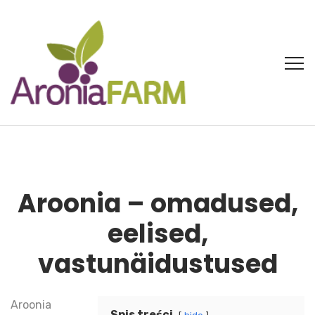
Aroonia – omadused,
eelised,
vastunäidustused
Aroonia
Spis treści