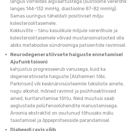
langus võrreldes algväärtustega (süstoolne vererõhk
langes 144-132 mmHg, diastoolne 87-82 mmHg).
Samas uuringus täheldati positiivset mõju
kolesteroolitasemele.
Kokkuvõte – tänu kasulikule mõjule vererõhule ja
kolesteroolitasemele võivad mustarooniatooted olla
abiks metaboolse sündroomiga patsientide ravimisel.
Neurodegeneratiivsete haiguste ennetamisel
Ajufunktsiooni
kahjustus progresseerub vanusega, kuid ka
degeneratiivsete haiguste (Alzheimeri tõbi,
Parkinson) või kesknärvisüsteemile toksiliste ainete,
nagu alkohol, mõned ravimid ja psühhoaktiivsed
ained, kuritarvitamise tõttu. Neid muutusi saab
aeglustada polüfenoolühendite manustamisega.
Aroonia ekstraktid on osutunud tõhusaks mälu
taastamisel ja õppeprotsesside parandamisel.
Diabeedi ravis võib