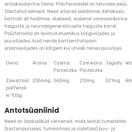
antioksüdantne toime. Polüfenoolidel on tervisele palju
tõestatud eeliseid. Need aitavad seedimise, kehakaalu
kontrolli all hoidmise, diabeedi, südame-veresoonkonna
haiguste ja neurodegeneratiivsete haiguste korral.
Polüfenoolid on levinud enamikus köögiviljades ja
puuviljades, kuid nende kontsentratsioon
arooniaviljades on kõrgem kui üheski teises puuviljas.
Owoc:
Aronia
Czarna
Czerwona
Jagody
Wi
Porzeczka
Porzeczka
Zawartość
2556mg
560mg
210mg
521mg
46
polifenoli
w 100g:
Antotsüaniinid
Need on looduslikud värvained, mida leidub tumedates
(kastanipunases, tumesinises ja violetses) puu- ja