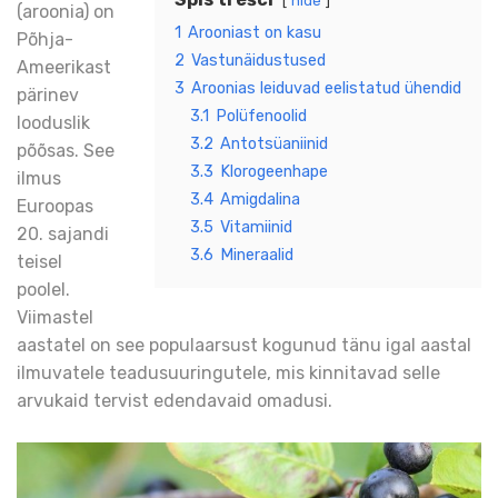
hide
(aroonia) on
1
Arooniast on kasu
Põhja-
2
Vastunäidustused
Ameerikast
3
Aroonias leiduvad eelistatud ühendid
pärinev
3.1
Polüfenoolid
looduslik
3.2
Antotsüaniinid
põõsas. See
3.3
Klorogeenhape
ilmus
3.4
Amigdalina
Euroopas
3.5
Vitamiinid
20. sajandi
3.6
Mineraalid
teisel
poolel.
Viimastel
aastatel on see populaarsust kogunud tänu igal aastal
ilmuvatele teadusuuringutele, mis kinnitavad selle
arvukaid tervist edendavaid omadusi.