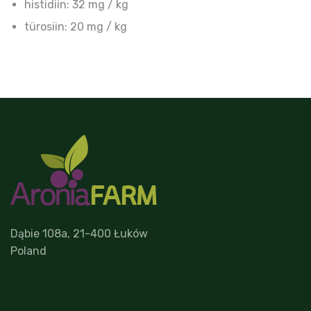
histidiin: 32 mg / kg
türosiin: 20 mg / kg
Dąbie 108a, 21-400 Łuków
Poland