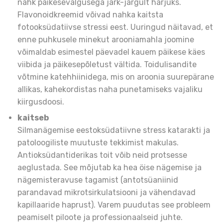
nahk päikesevalgusega järk-järgult harjuks.
Flavonoidkreemid võivad nahka kaitsta
fotooksüdatiivse stressi eest. Uuringud näitavad, et
enne puhkusele minekut arooniamahla joomine
võimaldab esimestel päevadel kauem päikese käes
viibida ja päikesepõletust vältida. Toidulisandite
võtmine katehhiinidega, mis on aroonia suurepärane
allikas, kahekordistas naha punetamiseks vajaliku
kiirgusdoosi.
kaitseb
Silmanägemise eestoksüdatiivne stress katarakti ja
patoloogiliste muutuste tekkimist makulas.
Antioksüdantiderikas toit võib neid protsesse
aeglustada. See mõjutab ka hea öise nägemise ja
nägemisteravuse tagamist (antotsüaniinid
parandavad mikrotsirkulatsiooni ja vähendavad
kapillaaride haprust). Varem puudutas see probleem
peamiselt piloote ja professionaalseid juhte.