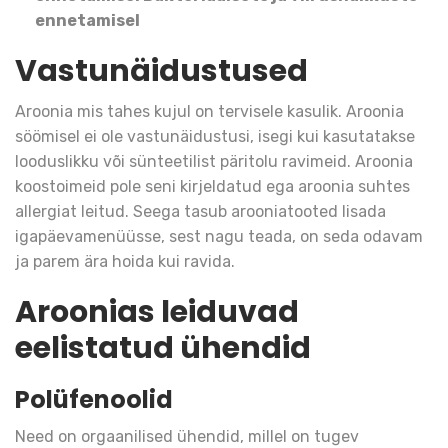
ennetamisel
Vastunäidustused
Aroonia mis tahes kujul on tervisele kasulik. Aroonia
söömisel ei ole vastunäidustusi, isegi kui kasutatakse
looduslikku või sünteetilist päritolu ravimeid. Aroonia
koostoimeid pole seni kirjeldatud ega aroonia suhtes
allergiat leitud. Seega tasub arooniatooted lisada
igapäevamenüüsse, sest nagu teada, on seda odavam
ja parem ära hoida kui ravida.
Aroonias leiduvad
eelistatud ühendid
Polüfenoolid
Need on orgaanilised ühendid, millel on tugev