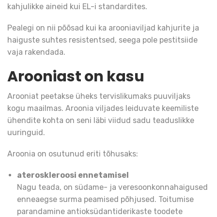
kahjulikke aineid kui EL-i standardites.
Pealegi on nii põõsad kui ka arooniaviljad kahjurite ja
haiguste suhtes resistentsed, seega pole pestitsiide
vaja rakendada.
Arooniast on kasu
Arooniat peetakse üheks tervislikumaks puuviljaks
kogu maailmas. Aroonia viljades leiduvate keemiliste
ühendite kohta on seni läbi viidud sadu teaduslikke
uuringuid.
Aroonia on osutunud eriti tõhusaks:
ateroskleroosi ennetamisel
Nagu teada, on südame- ja veresoonkonnahaigused
enneaegse surma peamised põhjused. Toitumise
parandamine antioksüdantiderikaste toodete