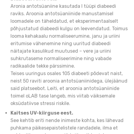
Aronia antotsüaniine kasutada I tüüpi diabeedi
raviks. Aroonia antotsüaniinide manustamisel
loomadele on täheldatud, et eksperimentaalselt
põhjustatud diabeedi kulgu on leevendatud. Toimus
looma kehakaalu normaliseerumine, janu ja uriini
eritumise vähenemine ning uuritud diabeedi
näitajate kasulikud muutused – vere ja uriini
suhkrutaseme normaliseerimine ning vabade
radikaalide tekke pärssimine.
Teises uuringus osales 105 diabeeti põdevat naist,
neist 50 raviti aroonia antotsüaniinidega, ülejäänud
said platseebot. Leiti, et aroonia antotsüaniinide
toimel oLAB tase langeb, mis viitab väiksemale
oksüdatiivse stressi riskile.
Kaitses UV-kiirguse eest.
See kehtib eriti nende inimeste kohta, kes lähevad
puhkama päikesepaistelistele randadele, ilma et