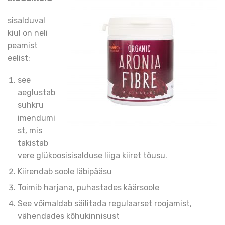
sisalduval
kiul on neli
peamist
eelist:
see
aeglustab
suhkru
imendumi
st, mis
takistab
vere glükoosisisalduse liiga kiiret tõusu.
Kiirendab soole läbipääsu
Toimib harjana, puhastades käärsoole
See võimaldab säilitada regulaarset roojamist,
vähendades kõhukinnisust